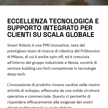
Programma una Demo
ECCELLENZA TECNOLOGICA E
Contatti
SUPPORTO INTEGRATO PER
CLIENTI SU SCALA GLOBALE
Careers
Smart Robots è una PMI innovativa, nata dal
prestigioso team di ricerca di robotica del Politecnico
Chi siamo
di Milano, di cui è anche spin-off, ed è cresciuta
all’interno del gruppo industriale e-Novia, società di
venture building con forti competenze in tecnologie
News
deep-tech.
L’innovazione di prodotto rimane cardine nelle nostre
English
attività di sviluppo, affiancata da una solida struttura
operativa e commerciale. Questo ci permette di
rispondere efficacemente alle esigenze dei nostri