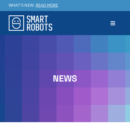
Salta
WHAT’S NEW:
READ MORE
al
contenuto
Toggle
Navigat
Prodotto
Applicazioni
NEWS
Benefici
Service & Customer Care
Case Studies