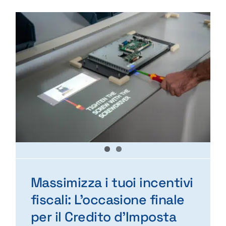
Programma una Demo
Contatti
Careers
Chi siamo
News
Massimizza i tuoi incentivi
English
fiscali: L’occasione finale
per il Credito d’Imposta