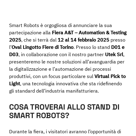
Programma una Demo
Smart Robots è orgogliosa di annunciare la sua
Contatti
partecipazione alla
Fiera A&T – Automation & Testing
2025
, che si terrà dal
12 al 14 febbraio 2025
presso
l’
Oval Lingotto Fiere di Torino
. Presso lo stand
D01 e
Careers
D03
, in collaborazione con il nostro partner
Utek Srl
,
presenteremo le nostre soluzioni all’avanguardia per
la digitalizzazione e l’automazione dei processi
Chi siamo
produttivi, con un focus particolare sul
Virtual Pick to
Light
, una tecnologia innovativa che sta ridefinendo
gli standard dell’industria manifatturiera.
News
COSA TROVERAI ALLO STAND DI
English
SMART ROBOTS?
Durante la fiera, i visitatori avranno l’opportunità di