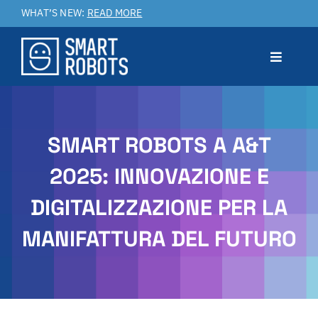
Salta
WHAT’S NEW:
READ MORE
al
contenuto
Toggle
Navigat
Prodotto
SMART ROBOTS A A&T
Applicazioni
2025: INNOVAZIONE E
DIGITALIZZAZIONE PER LA
Benefici
MANIFATTURA DEL FUTURO
Service & Customer Care
Case Studies