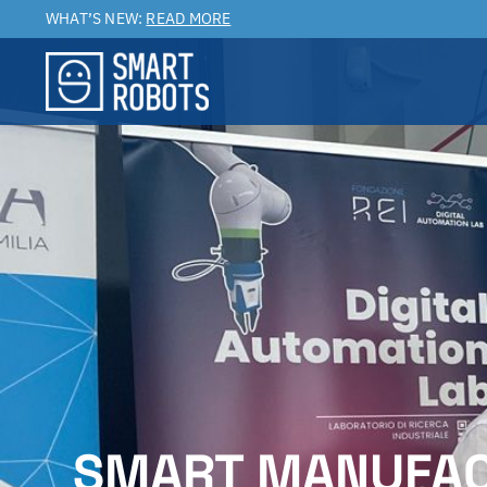
Salta
WHAT’S NEW:
READ MORE
al
contenuto
SMART MANUFACT