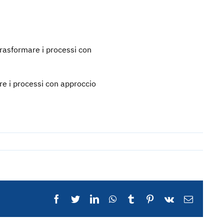
trasformare i processi con
re i processi con approccio
Facebook
Twitter
LinkedIn
WhatsApp
Tumblr
Pinterest
Vk
Email