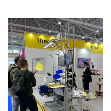
Programma una Demo
Contatti
Careers
Chi siamo
News
English