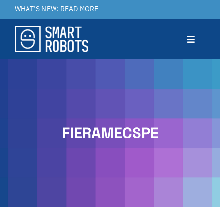
Salta
WHAT’S NEW:
READ MORE
al
contenuto
Toggle
Navigat
Prodotto
Applicazioni
FIERAMECSPE
Benefici
Service & Customer Care
Case Studies