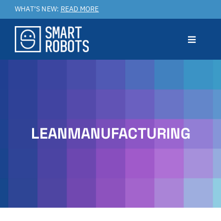
Salta
WHAT’S NEW:
READ MORE
al
contenuto
Toggle
Navigat
Prodotto
Applicazioni
LEANMANUFACTURING
Benefici
Service & Customer Care
Case Studies