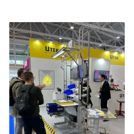
Programma una Demo
Contatti
Careers
Chi siamo
News
English